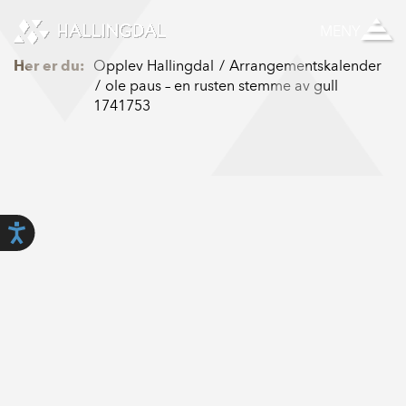
Skip to Content
MENY
Her er du:
Opplev Hallingdal
Arrangementskalender
ole paus – en rusten stemme av gull
1741753