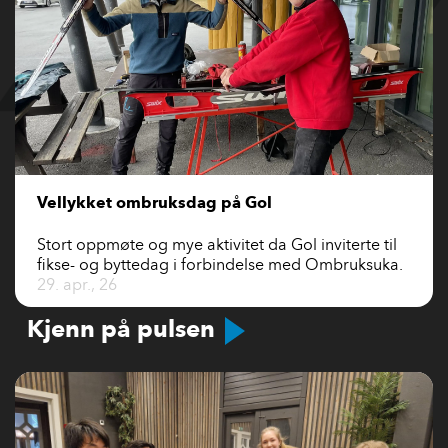
Vellykket ombruksdag på Gol
Stort oppmøte og mye aktivitet da Gol inviterte til
fikse- og byttedag i forbindelse med Ombruksuka.
29. apr., 26
Kjenn på pulsen