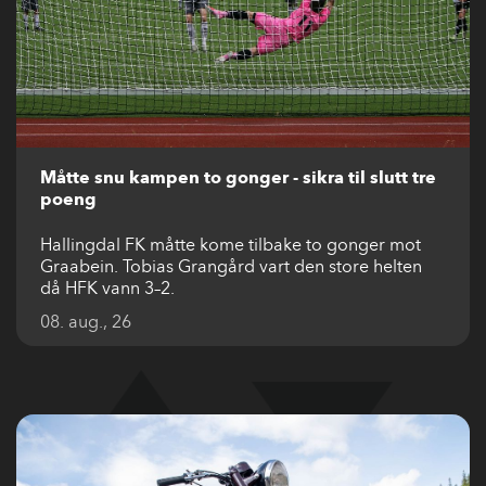
Måtte snu kampen to gonger - sikra til slutt tre
poeng
Hallingdal FK måtte kome tilbake to gonger mot
Graabein. Tobias Grangård vart den store helten
då HFK vann 3–2.
08. aug., 26