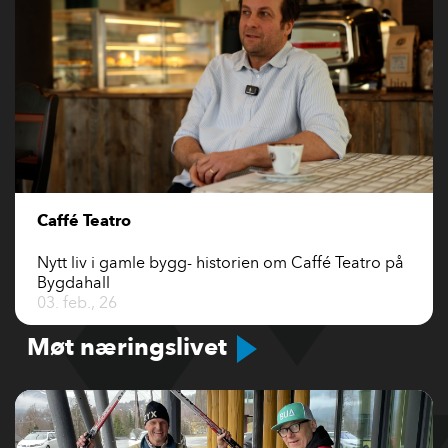
Caffé Teatro
Nytt liv i gamle bygg- historien om Caffé Teatro på
Bygdahall
03. feb., 26
Møt næringslivet