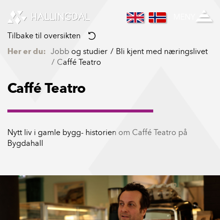
Skip to Content
MENY
Tilbake til oversikten
Her er du:
Jobb og studier
Bli kjent med næringslivet
Caffé Teatro
Caffé Teatro
Nytt liv i gamle bygg- historien om Caffé Teatro på
Bygdahall