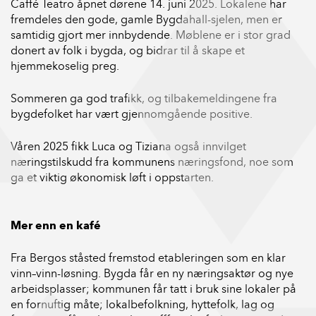
Caffé Teatro åpnet dørene 14. juni 2025. Lokalene har
fremdeles den gode, gamle Bygdahall-sjelen, men er
samtidig gjort mer innbydende. Møblene er i stor grad
donert av folk i bygda, og bidrar til å skape et
hjemmekoselig preg.
Sommeren ga god trafikk, og tilbakemeldingene fra
bygdefolket har vært gjennomgående positive.
Våren 2025 fikk Luca og Tiziana også innvilget
næringstilskudd fra kommunens næringsfond, noe som
ga et viktig økonomisk løft i oppstarten.
Mer enn en kafé
Fra Bergos ståsted fremstod etableringen som en klar
vinn–vinn-løsning. Bygda får en ny næringsaktør og nye
arbeidsplasser; kommunen får tatt i bruk sine lokaler på
en fornuftig måte; lokalbefolkning, hyttefolk, lag og