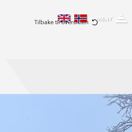
Hallinghelse
MENY
Tilbake til oversikten