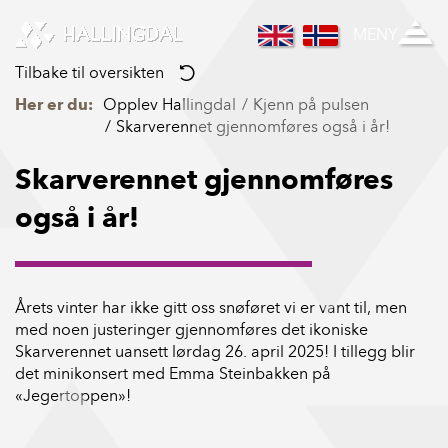
Skip to Content
MENY
Tilbake til oversikten
Her er du:
Opplev Hallingdal
Kjenn på pulsen
Skarverennet gjennomføres også i år!
Skarverennet gjennomføres
også i år!
Årets vinter har ikke gitt oss snøføret vi er vant til, men
med noen justeringer gjennomføres det ikoniske
Skarverennet uansett lørdag 26. april 2025! I tillegg blir
det minikonsert med Emma Steinbakken på
«Jegertoppen»!